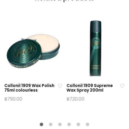
Collonil 1909 Wax Polish
Collonil 1909 Supreme
75ml colourless
Wax Spray 200ml
฿
790.00
฿
720.00
Ad
Ad
d
d
to
to
wi
wi
sh
sh