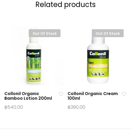
Related products
Out Of Stock
Out Of Stock
Collonil Organic
Collonil Organic Cream
Bamboo Lotion 200ml
100ml
฿
540.00
฿
390.00
Ad
Ad
d
d
to
to
wi
wi