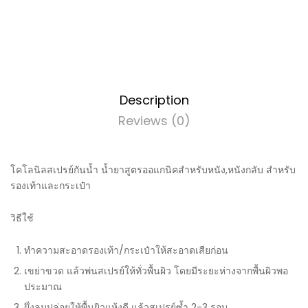
Description
Reviews (0)
โคโลนิลสเปรย์กันน้ำ น้ำยาสูตรออแกนิคสำหรับหนัง,หนังกลับ สำหรับ
รองเท้าและกระเป๋า
วิธีใช้
ทำความสะอาดรองเท้า/กระเป๋าให้สะอาดเสียก่อน
เขย่าขวด แล้วพ่นสเปรย์ให้ทั่วพื้นผิว โดยมีระยะห่างจากพื้นผิวพอ
ประมาณ
ผึ่งลมปล่อยให้พื้นผิวแห้งดี แล้วสเปรย์ซ้ำ 2-3 รอบ