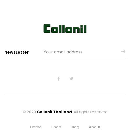
sh
sh
lis
lis
t
t
NewsLetter
© 2020
Collonil Thailand
. All rights reserved
Home
Shop
Blog
About