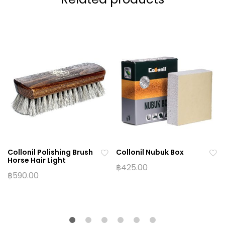
Collonil Polishing Brush
Collonil Nubuk Box
Horse Hair Light
฿
425.00
฿
590.00
Ad
Ad
d
d
to
to
wi
wi
sh
sh