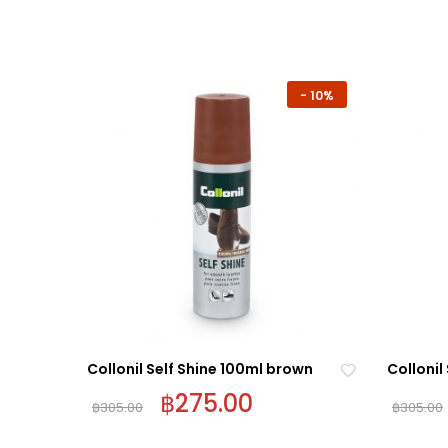
-
10%
-
10%
Collonil Self Shine 100ml brown
Collonil
฿
275.00
฿
305.00
฿
305.00
Ad
Ad
d
d