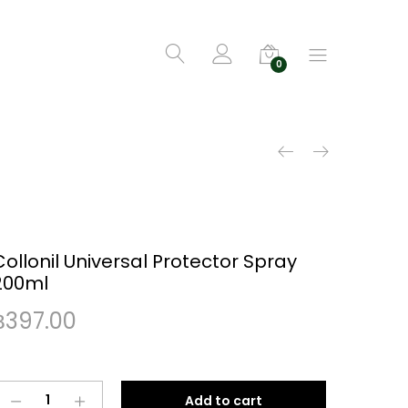
0
Collonil Universal Protector Spray
200ml
฿
397.00
Collonil
Add to cart