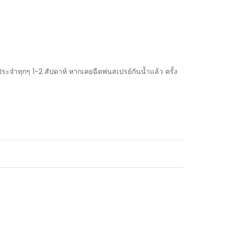
ระจำทุกๆ 1-2 สัปดาห์ หากเคยฉีดพ่นสเปรย์กันน้ำแล้ว ครั้ง