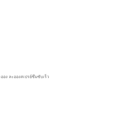
ะออง ละอองสเปรย์ซึมซับเร็ว