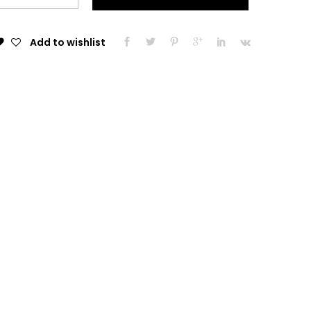
Universal
Protector
Spray
Add to wishlist
200ml
quantity