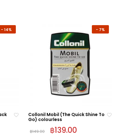
-
14%
-
7%
ack
Collonil Mobil (The Quick Shine To
Colloni
Go) colourless
200ml c
฿
139.00
฿
397.0
Ad
Ad
฿
149.00
d
d