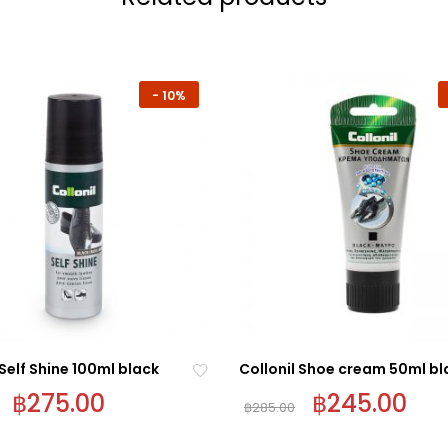
-
10%
 Self Shine 100ml black
Collonil Shoe cream 50ml bl
฿
275.00
฿
245.00
฿
285.00
Ad
d